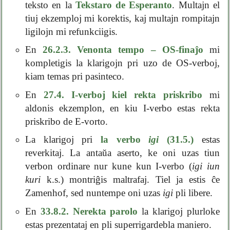
teksto en la
Tekstaro de Esperanto
. Multajn el
tiuj ekzemploj mi korektis, kaj multajn rompitajn
ligilojn mi refunkciigis.
En
26.2.3. Venonta tempo – OS-finaĵo
mi
kompletigis la klarigojn pri uzo de OS-verboj,
kiam temas pri pasinteco.
En
27.4. I-verboj kiel rekta priskribo
mi
aldonis ekzemplon, en kiu I-verbo estas rekta
priskribo de E-vorto.
La klarigoj pri
la verbo
igi
(31.5.)
estas
reverkitaj. La antaŭa aserto, ke oni uzas tiun
verbon ordinare nur kune kun I-verbo (
igi iun
kuri
k.s.) montriĝis maltrafaj. Tiel ja estis ĉe
Zamenhof, sed nuntempe oni uzas
igi
pli libere.
En
33.8.2. Nerekta parolo
la klarigoj plurloke
estas prezentataj en pli superrigardebla maniero.