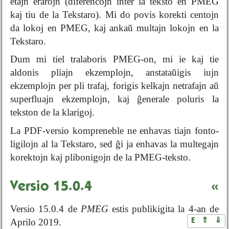
etajn erarojn (diferencojn inter la teksto en PMEG
kaj tiu de la Tekstaro). Mi do povis korekti centojn
da lokoj en PMEG, kaj ankaŭ multajn lokojn en la
Tekstaro.
Dum mi tiel tralaboris PMEG-on, mi ie kaj tie
aldonis pliajn ekzemplojn, anstataŭigis iujn
ekzemplojn per pli trafaj, forigis kelkajn netrafajn aŭ
superfluajn ekzemplojn, kaj ĝenerale poluris la
tekston de la klarigoj.
La PDF-versio kompreneble ne enhavas tiajn fonto-
ligilojn al la Tekstaro, sed ĝi ja enhavas la multegajn
korektojn kaj plibonigojn de la PMEG-teksto.
Versio 15.0.4
«
Versio 15.0.4 de
PMEG
estis publikigita la 4-an de
E
⇑
⇓
Aprilo 2019.