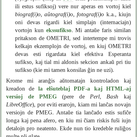
ili estus sufiksoj) vere nur aperas en vortoj kiel
biograf(i)o
,
aŭtograf(i)o
,
fotograf(i)o
k.a., kiujn
oni devas rigardi kiel simplajn (internaciajn)
vortojn kun
ekssufikso
. Mi antaŭe faris similan
pritakson de OMETRI, sed intertempe mi trovis
kelkajn ekzemplojn de vortoj, en kiuj OMETRI
devas esti rigardata kiel efektiva Esperanta
sufikso, kaj tial mi aldonis sekcion ankaŭ pri tiu
sufikso (kie mi tamen konsilas ĝin ne uzi).
Krome mi aranĝis aŭtomatajn kontroladon kaj
kreadon de
la elŝuteblaj PDF-a kaj HTML-aj
versioj de PMEG
(pere de
Perl
,
Bash
kaj
LibreOffice
), por eviti erarojn, kiam mi lanĉas novajn
versiojn de PMEG. Antaŭe tia lanĉado estis sufiĉe
longa kaj pena afero, en kiu mi ĉiam riskis fuŝi iujn
detalojn pro neatento. Ekde nun tio kredeble ruliĝos
multe pli glate.