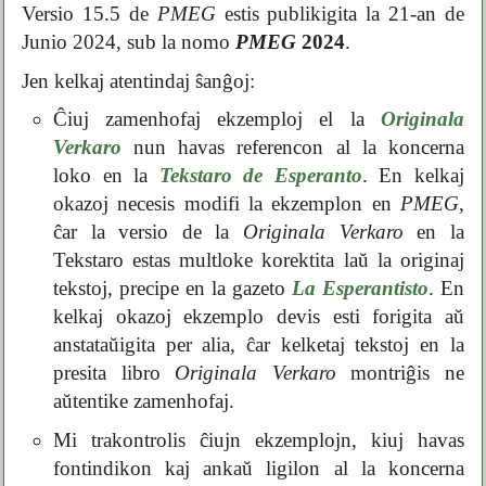
Versio 15.5 de
PMEG
estis publikigita la 21-an de
Junio 2024, sub la nomo
PMEG
2024
.
Jen kelkaj atentindaj ŝanĝoj:
Ĉiuj zamenhofaj ekzemploj el la
Originala
Verkaro
nun havas referencon al la koncerna
loko en la
Tekstaro de Esperanto
. En kelkaj
okazoj necesis modifi la ekzemplon en
PMEG
,
ĉar la versio de la
Originala Verkaro
en la
Tekstaro estas multloke korektita laŭ la originaj
tekstoj, precipe en la gazeto
La Esperantisto
. En
kelkaj okazoj ekzemplo devis esti forigita aŭ
anstataŭigita per alia, ĉar kelketaj tekstoj en la
presita libro
Originala Verkaro
montriĝis ne
aŭtentike zamenhofaj.
Mi trakontrolis ĉiujn ekzemplojn, kiuj havas
fontindikon kaj ankaŭ ligilon al la koncerna