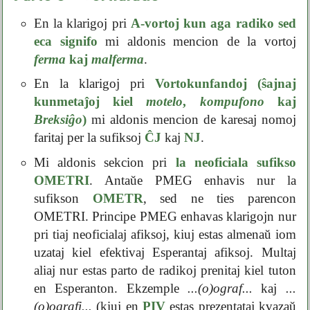
En la klarigoj pri
A-vortoj kun aga radiko sed
eca signifo
mi aldonis mencion de la vortoj
ferma
kaj
malferma
.
En la klarigoj pri
Vortokunfandoj (ŝajnaj
kunmetaĵoj kiel
motelo
,
kompufono
kaj
Breksiĝo
)
mi aldonis mencion de karesaj nomoj
faritaj per la sufiksoj
ĈJ
kaj
NJ
.
Mi aldonis sekcion pri
la neoficiala sufikso
OMETRI
. Antaŭe PMEG enhavis nur la
sufikson
OMETR
, sed ne ties parencon
OMETRI. Principe PMEG enhavas klarigojn nur
pri tiaj neoficialaj afiksoj, kiuj estas almenaŭ iom
uzataj kiel efektivaj Esperantaj afiksoj. Multaj
aliaj nur estas parto de radikoj prenitaj kiel tuton
en Esperanton. Ekzemple
...(o)ograf...
kaj
...
(o)ografi...
(kiuj en
PIV
estas prezentataj kvazaŭ