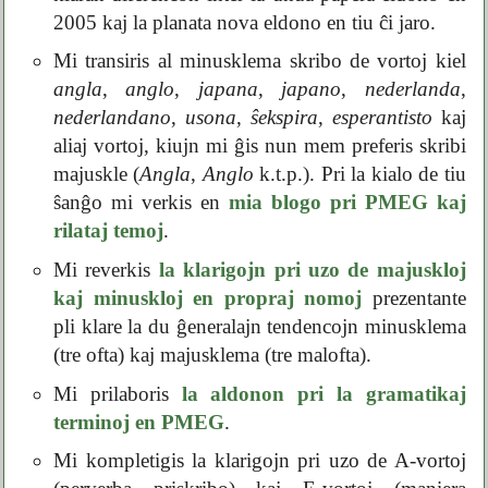
2005 kaj la planata nova eldono en tiu ĉi jaro.
Mi transiris al minusklema skribo de vortoj kiel
angla
,
anglo
,
japana
,
japano
,
nederlanda
,
nederlandano
,
usona
,
ŝekspira
,
esperantisto
kaj
aliaj vortoj, kiujn mi ĝis nun mem preferis skribi
majuskle (
Angla
,
Anglo
k.t.p.). Pri la kialo de tiu
ŝanĝo mi verkis en
mia blogo pri PMEG kaj
rilataj temoj
.
Mi reverkis
la klarigojn pri uzo de majuskloj
kaj minuskloj en propraj nomoj
prezentante
pli klare la du ĝeneralajn tendencojn minusklema
(tre ofta) kaj majusklema (tre malofta).
Mi prilaboris
la aldonon pri la gramatikaj
terminoj en PMEG
.
Mi kompletigis la klarigojn pri uzo de A-vortoj