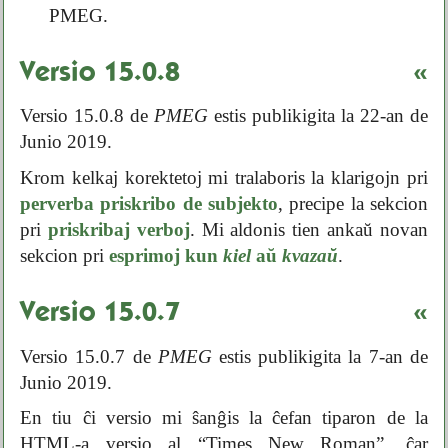
PMEG.
Versio 15.0.8
«
Versio 15.0.8 de
PMEG
estis publikigita la 22-an de
Junio 2019.
Krom kelkaj korektetoj mi tralaboris la klarigojn pri
perverba priskribo de subjekto
, precipe la sekcion
pri
priskribaj verboj
. Mi aldonis tien ankaŭ novan
sekcion pri
esprimoj kun
kiel
aŭ
kvazaŭ
.
Versio 15.0.7
«
Versio 15.0.7 de
PMEG
estis publikigita la 7-an de
Junio 2019.
En tiu ĉi versio mi ŝanĝis la ĉefan tiparon de la
HTML-a versio al “Times New Roman”, ĉar