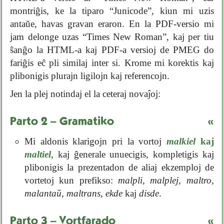
montriĝis, ke la tiparo “Junicode”, kiun mi uzis
antaŭe, havas gravan eraron. En la PDF-versio mi
jam delonge uzas “Times New Roman”, kaj per tiu
ŝanĝo la HTML-a kaj PDF-a versioj de PMEG do
fariĝis eĉ pli similaj inter si. Krome mi korektis kaj
plibonigis plurajn ligilojn kaj referencojn.
Jen la plej notindaj el la ceteraj novaĵoj:
Parto 2 – Gramatiko
«
Mi aldonis klarigojn pri la vortoj
malkiel
kaj
maltiel
, kaj ĝenerale unuecigis, kompletigis kaj
plibonigis la prezentadon de aliaj ekzemploj de
vortetoj kun prefikso:
malpli
,
malplej
,
maltro
,
malantaŭ
,
maltrans
,
ekde
kaj
disde
.
Parto 3 – Vortfarado
«