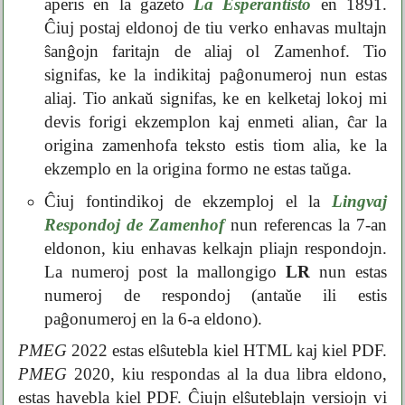
aperis en la gazeto
La Esperantisto
en 1891.
Ĉiuj postaj eldonoj de tiu verko enhavas multajn
ŝanĝojn faritajn de aliaj ol Zamenhof. Tio
signifas, ke la indikitaj paĝonumeroj nun estas
aliaj. Tio ankaŭ signifas, ke en kelketaj lokoj mi
devis forigi ekzemplon kaj enmeti alian, ĉar la
origina zamenhofa teksto estis tiom alia, ke la
ekzemplo en la origina formo ne estas taŭga.
Ĉiuj fontindikoj de ekzemploj el la
Lingvaj
Respondoj de Zamenhof
nun referencas la 7-an
eldonon, kiu enhavas kelkajn pliajn respondojn.
La numeroj post la mallongigo
LR
nun estas
numeroj de respondoj (antaŭe ili estis
paĝonumeroj en la 6-a eldono).
PMEG
2022 estas elŝutebla kiel HTML kaj kiel PDF.
PMEG
2020, kiu respondas al la dua libra eldono,
estas havebla kiel PDF. Ĉiujn elŝuteblajn versiojn vi