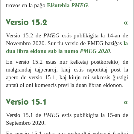
trovos en la paĝo
Elŝutebla
PMEG
.
Versio 15.2
«
Versio 15.2 de
PMEG
estis publikigita la 14-an de
Novembro 2020. Sur tiu versio de PMEG baziĝas
la
dua libra eldono sub la nomo
PMEG 2020
.
En versio 15.2 estas nur kelketaj postkorektoj de
malgrandaj tajperaroj, kiuj estis raportitaj post la
apero de versio 15.1, kaj kiujn mi sukcesis ĝustigi
antaŭ ol oni komencis presi la duan libran eldonon.
Versio 15.1
«
Versio 15.1 de
PMEG
estis publikigita la 15-an de
Septembro 2020.
En versio 15.1 estas nur malmultaj enhavaj ŝanĝoj