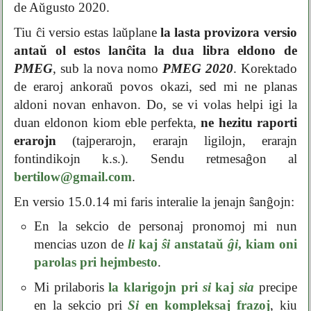
de Aŭgusto 2020.
Tiu ĉi versio estas laŭplane
la lasta provizora versio
antaŭ ol estos lanĉita la dua libra eldono de
PMEG
, sub la nova nomo
PMEG 2020
. Korektado
de eraroj ankoraŭ povos okazi, sed mi ne planas
aldoni novan enhavon. Do, se vi volas helpi igi la
duan eldonon kiom eble perfekta,
ne hezitu raporti
erarojn
(tajperarojn, erarajn ligilojn, erarajn
fontindikojn k.s.). Sendu retmesaĝon al
bertilow@gmail.com
.
En versio 15.0.14 mi faris interalie la jenajn ŝanĝojn:
En la sekcio de personaj pronomoj mi nun
mencias uzon de
li
kaj
ŝi
anstataŭ
ĝi
, kiam oni
parolas pri hejmbesto
.
Mi prilaboris
la klarigojn pri
si
kaj
sia
precipe
en la sekcio pri
Si
en kompleksaj frazoj
, kiu