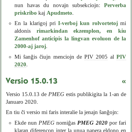
nun havas du novajn subsekciojn:
Perverba
priskribo
kaj
Apudmeto
.
En la klarigoj pri
I-verboj kun rolvortetoj
mi
aldonis
rimarkindan ekzemplon, en kiu
Zamenhof anticipis la lingvan evoluon de la
2000-aj jaroj
.
Mi ŝanĝis ĉiujn menciojn de
PIV 2005
al
PIV
2020
.
Versio 15.0.13
«
Versio 15.0.13 de
PMEG
estis publikigita la 1-an de
Januaro 2020.
En tiu ĉi versio mi faris interalie la jenajn ŝanĝojn:
Ekde nun
PMEG
nomiĝas
PMEG 2020
por fari
klaran diferencon inter la unua papera eldono en