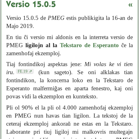
Versio 15.0.5
«
Versio 15.0.5 de
PMEG
estis publikigita la 16-an de
Majo 2019.
En tiu ĉi versio mi aldonis en la interreta versio de
PMEG
ligilojn al la
Tekstaro de Esperanto
ĉe la
zamenhofaj ekzemploj.
Tiaj fontindikoj aspektas jene:
Mi volas ke vi tien
FE.19
iru.
(kun sageto). Se oni alklakas tian
fontindikon, la koncerna loko en la Tekstaro de
Esperanto malfermiĝas en aparta fenestro, kaj oni
povas vidi la ekzemplon en kunteksto.
Pli ol 90% el la pli ol 4.000 zamenhofaj ekzemploj
en PMEG nun havas tian ligilon. La tekstoj de la
ceteraj ekzemploj ankoraŭ ne estas en la Tekstaro.
Laborante pri tiuj ligiloj mi malkovris multegajn