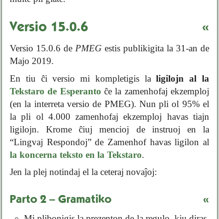
Versio 15.0.6
«
Versio 15.0.6 de
PMEG
estis publikigita la 31-an de
Majo 2019.
En tiu ĉi versio mi kompletigis la
ligilojn al la
Tekstaro de Esperanto
ĉe la zamenhofaj ekzemploj
(en la interreta versio de PMEG). Nun pli ol 95% el
la pli ol 4.000 zamenhofaj ekzemploj havas tiajn
ligilojn. Krome ĉiuj mencioj de instruoj en la
“Lingvaj Respondoj” de Zamenhof havas ligilon al
la koncerna teksto en la Tekstaro
.
Jen la plej notindaj el la ceteraj novaĵoj:
Parto 2 – Gramatiko
«
Mi plibonigis la prezenton de la regulo, kiu diras,