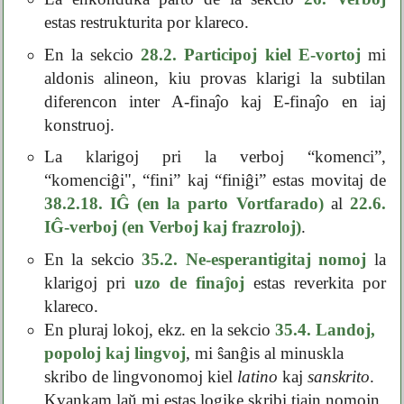
estas restrukturita por klareco.
En la sekcio
28.2. Participoj kiel E-vortoj
mi
aldonis alineon, kiu provas klarigi la subtilan
diferencon inter A-finaĵo kaj E-finaĵo en iaj
konstruoj.
La klarigoj pri la verboj “komenci”,
“komenciĝi", “fini” kaj “finiĝi” estas movitaj de
38.2.18. IĜ (en la parto Vortfarado)
al
22.6.
IĜ-verboj (en Verboj kaj frazroloj)
.
En la sekcio
35.2. Ne-esperantigitaj nomoj
la
klarigoj pri
uzo de finaĵoj
estas reverkita por
klareco.
En pluraj lokoj, ekz. en la sekcio
35.4. Landoj,
popoloj kaj lingvoj
, mi ŝanĝis al minuskla
skribo de lingvonomoj kiel
latino
kaj
sanskrito
.
Kvankam laŭ mi estas logike skribi tiajn nomojn