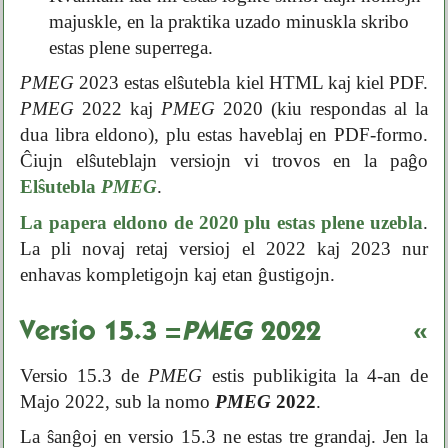
majuskle, en la praktika uzado minuskla skribo
estas plene superrega.
PMEG
2023 estas elŝutebla kiel HTML kaj kiel PDF.
PMEG
2022 kaj
PMEG
2020 (kiu respondas al la
dua libra eldono), plu estas haveblaj en PDF-formo.
Ĉiujn elŝuteblajn versiojn vi trovos en la paĝo
Elŝutebla
PMEG
.
La papera eldono de 2020 plu estas plene uzebla
.
La pli novaj retaj versioj el 2022 kaj 2023 nur
enhavas kompletigojn kaj etan ĝustigojn.
Versio 15.3 =
PMEG
2022
«
Versio 15.3 de
PMEG
estis publikigita la 4-an de
Majo 2022, sub la nomo
PMEG
2022
.
La ŝanĝoj en versio 15.3 ne estas tre grandaj. Jen la