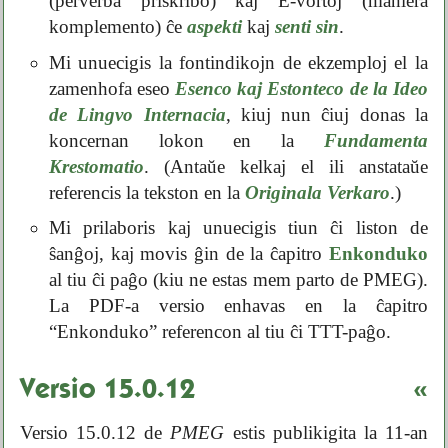
(perverba priskribo) kaj E-vortoj (maniera
komplemento) ĉe
aspekti
kaj
senti sin
.
Mi unuecigis la fontindikojn de ekzemploj el la
zamenhofa eseo
Esenco kaj Estonteco de la Ideo
de Lingvo Internacia
, kiuj nun ĉiuj donas la
koncernan lokon en la
Fundamenta
Krestomatio
. (Antaŭe kelkaj el ili anstataŭe
referencis la tekston en la
Originala Verkaro
.)
Mi prilaboris kaj unuecigis tiun ĉi liston de
ŝanĝoj, kaj movis ĝin de la ĉapitro
Enkonduko
al tiu ĉi paĝo (kiu ne estas mem parto de PMEG).
La PDF-a versio enhavas en la ĉapitro
“Enkonduko” referencon al tiu ĉi TTT-paĝo.
Versio 15.0.12
«
Versio 15.0.12 de
PMEG
estis publikigita la 11-an