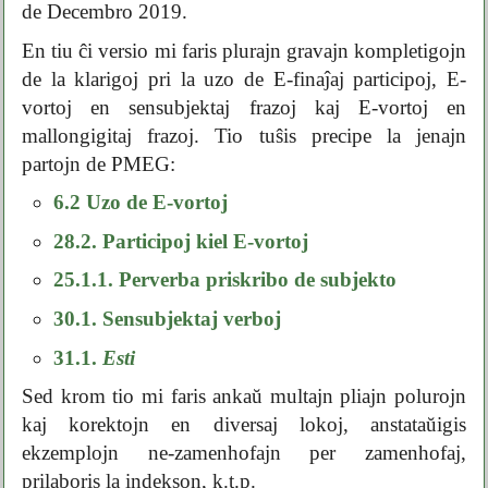
de Decembro 2019.
En tiu ĉi versio mi faris plurajn gravajn kompletigojn
de la klarigoj pri la uzo de E-finaĵaj participoj, E-
vortoj en sensubjektaj frazoj kaj E-vortoj en
mallongigitaj frazoj. Tio tuŝis precipe la jenajn
partojn de PMEG:
6.2 Uzo de E-vortoj
28.2. Participoj kiel E-vortoj
25.1.1. Perverba priskribo de subjekto
30.1. Sensubjektaj verboj
31.1.
Esti
Sed krom tio mi faris ankaŭ multajn pliajn polurojn
kaj korektojn en diversaj lokoj, anstataŭigis
ekzemplojn ne-zamenhofajn per zamenhofaj,
prilaboris la indekson, k.t.p.