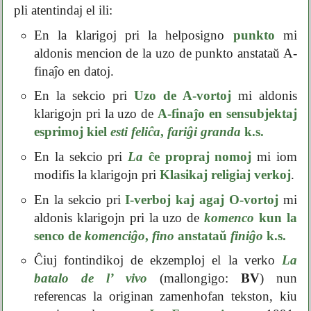
pli atentindaj el ili:
En la klarigoj pri la helposigno
punkto
mi
aldonis mencion de la uzo de punkto anstataŭ A-
finaĵo en datoj.
En la sekcio pri
Uzo de A-vortoj
mi aldonis
klarigojn pri la uzo de
A-finaĵo en sensubjektaj
esprimoj kiel
esti feliĉa
,
fariĝi granda
k.s.
En la sekcio pri
La
ĉe propraj nomoj
mi iom
modifis la klarigojn pri
Klasikaj religiaj verkoj
.
En la sekcio pri
I-verboj kaj agaj O-vortoj
mi
aldonis klarigojn pri la uzo de
komenco
kun la
senco de
komenciĝo
,
fino
anstataŭ
finiĝo
k.s.
Ĉiuj fontindikoj de ekzemploj el la verko
La
batalo de l’ vivo
(mallongigo:
BV
) nun
referencas la originan zamenhofan tekston, kiu