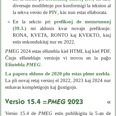
diversajn modifetojn por konformigi la tekston al
la sekva versio de
PIV
, kiu nun estas ellaborata.
En la sekcio pri
prefiksoj de mezurunuoj
(39.3.)
mi aldonis kvar novajn prefiksojn:
RONA, KVETA, RONTO kaj KVEKTO, kiuj
estis enkondukitaj nur en 2022.
PMEG
2024 estas elŝutebla kiel HTML kaj kiel PDF.
Ĉiujn elŝuteblajn versiojn vi trovos en la paĝo
Elŝutebla
PMEG
.
La papera eldono de 2020 plu estas plene uzebla
.
La pli novaj retaj versioj el 2022, 2023 kaj 2024 nur
enhavas kompletigojn kaj ĝustigojn.
Versio 15.4 =
PMEG
2023
«
Versio 15.4 de
PMEG
estis publikigita la 5-an de