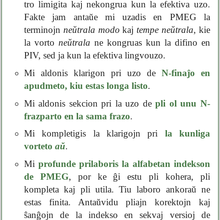
tro limigita kaj nekongrua kun la efektiva uzo.
Fakte jam antaŭe mi uzadis en PMEG la
terminojn
neŭtrala modo
kaj
tempe neŭtrala
, kie
la vorto
neŭtrala
ne kongruas kun la difino en
PIV, sed ja kun la efektiva lingvouzo.
Mi aldonis klarigon pri uzo de
N-finaĵo en
apudmeto, kiu estas longa listo
.
Mi aldonis sekcion pri la uzo de
pli ol unu N-
frazparto en la sama frazo
.
Mi kompletigis la klarigojn pri
la kunliga
vorteto
aŭ
.
Mi
profunde prilaboris la alfabetan indekson
de PMEG
, por ke ĝi estu pli kohera, pli
kompleta kaj pli utila. Tiu laboro ankoraŭ ne
estas finita. Antaŭvidu pliajn korektojn kaj
ŝanĝojn de la indekso en sekvaj versioj de