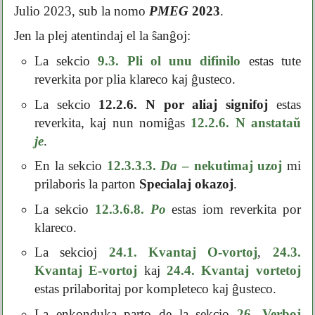
Julio 2023, sub la nomo
PMEG
2023
.
Jen la plej atentindaj el la ŝanĝoj:
La sekcio
9.3. Pli ol unu difinilo
estas tute
reverkita por plia klareco kaj ĝusteco.
La sekcio
12.2.6. N por aliaj signifoj
estas
reverkita, kaj nun nomiĝas
12.2.6. N anstataŭ
je
.
En la sekcio
12.3.3.3.
Da
– nekutimaj uzoj
mi
prilaboris la parton
Specialaj okazoj
.
La sekcio
12.3.6.8.
Po
estas iom reverkita por
klareco.
La sekcioj
24.1. Kvantaj O-vortoj
,
24.3.
Kvantaj E-vortoj
kaj
24.4. Kvantaj vortetoj
estas prilaboritaj por kompleteco kaj ĝusteco.
La enkonduka parto de la sekcio
26. Verboj