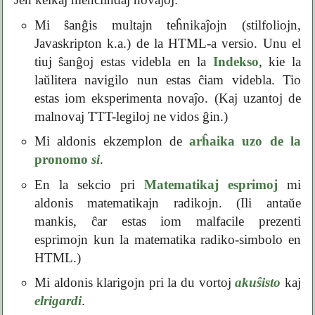
Mi ŝanĝis multajn teĥnikaĵojn (stilfoliojn,
Javaskripton k.a.) de la HTML-a versio. Unu el
tiuj ŝanĝoj estas videbla en la
Indekso
, kie la
laŭlitera navigilo nun estas ĉiam videbla. Tio
estas iom eksperimenta novaĵo. (Kaj uzantoj de
malnovaj TTT-legiloj ne vidos ĝin.)
Mi aldonis ekzemplon de
arĥaika uzo de la
pronomo
si
.
En la sekcio pri
Matematikaj esprimoj
mi
aldonis matematikajn radikojn. (Ili antaŭe
mankis, ĉar estas iom malfacile prezenti
esprimojn kun la matematika radiko-simbolo en
HTML.)
Mi aldonis klarigojn pri la du vortoj
akuŝisto
kaj
elrigardi
.