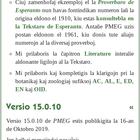
Ĉiuj zamenhofaj ekzemploj el la
Proverbaro de
Esperanto
nun havas fontindikan numeron laŭ la
origina eldono el 1910, kiu estas
konsultebla en
la Tekstaro de Esperanto
. Antaŭe PMEG uzis
postan eldonon el 1961, kiu donis tute aliajn
numerojn al la diversaj proverboj.
Mi prilaboris la ĉapitron
Literaturo
interalie
aldonante ligilojn al la Tekstaro.
Mi prilaboris kaj kompletigis la klarigojn pri la
botanikaj kaj zoologiaj sufiksoj
AC
,
AL
,
E
,
ED
,
EN
kaj
OID
.
Versio 15.0.10
«
Versio 15.0.10 de
PMEG
estis publikigita la 16-an
de Oktobro 2019.
Jen kelkaj menciindaj novaĵoj: