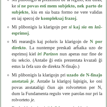
ke
si
ne povas esti mem subjekto, nek parto de
subjekto
, kiu en sia baza formo ne vere validas
en iaj specoj de
kompleksaj frazoj
.
Mi plibonigis la klarigojn per
si
kaj
sia
en
laŭ
-
esprimoj
.
Mi rearanĝis kaj poluris la klarigojn de
N por
direkto
. La nuntempe preskaŭ arĥaika uzo de
esprimoj kiel
iri Parizon
nun aperas nur fine de
tiu sekcio. (Antaŭe ĝi estis prezentata kvazaŭ ĝi
estus la ĉefa uzo de direkta N-finaĵo.)
Mi plibonigis la klarigojn pri
uzado de N-finaĵo
anstataŭ
je
. Antaŭe la klarigoj ŝajnigis, ke oni
povas anstataŭigi ĉiun ajn rolvorteton per N,
dum la Fundamenta regulo vere parolas nur pri la
rolvorteto
je
.