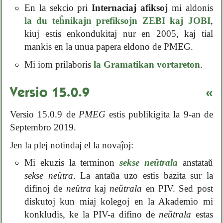
En la sekcio pri
Internaciaj afiksoj
mi aldonis
la du teĥnikajn prefiksojn ZEBI kaj JOBI
,
kiuj estis enkondukitaj nur en 2005, kaj tial
mankis en la unua papera eldono de PMEG.
Mi iom prilaboris
la Gramatikan vortareton
.
Versio 15.0.9
«
Versio 15.0.9 de
PMEG
estis publikigita la 9-an de
Septembro 2019.
Jen la plej notindaj el la novaĵoj:
Mi ekuzis la terminon
sekse neŭtrala
anstataŭ
sekse neŭtra
. La antaŭa uzo estis bazita sur la
difinoj de
neŭtra
kaj
neŭtrala
en PIV. Sed post
diskutoj kun miaj kolegoj en la Akademio mi
konkludis, ke la PIV-a difino de
neŭtrala
estas