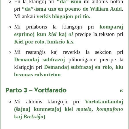
En la klarigoj pri
“da”-ismo
mi aldonis noton
pri
“da”-isma uzo en poemo de William Auld
.
Mi ankaŭ
verkis blogaĵon pri tio.
Mi prilaboris la klarigojn pri
komparaj
esprimoj kun
kiel
kaj
ol
precipe la tekston pri
Kiel por rolo, funkcio k.s.
Mi rearanĝis kaj reverkis la sekcion pri
Demandaj subfrazoj
plibonigante precipe la
klarigojn pri
Demandaj subfrazoj en rolo, kiu
bezonas rolvorteton
.
Parto 3 – Vortfarado
«
Mi aldonis klarigojn pri
Vortokunfandoj
(ŝajnaj kunmetaĵoj kiel
motelo
,
kompufono
kaj
Breksiĝo
)
.