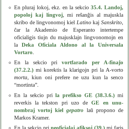
En pluraj lokoj, ekz. en la sekcio
35.4. Landoj,
popoloj kaj lingvoj
, mi reŝanĝis al majuskla
skribo de lingvonomoj kiel
Latino
kaj
Sanskrito
,
ĉar la Akademio de Esperanto intertempe
oficialigis tiujn du majusklajn lingvonomojn en
la
Deka Oficiala Aldono al la Universala
Vortaro
.
En la sekcio pri
vortfarado per A-finaĵo
(37.2.2.)
mi korektis la klarigojn pri la A-vorto
morta
, kiun oni prefere ne uzu kun la senco
“mortinta”.
En la sekcio pri
la prefikso GE (38.3.6.)
mi
reverkis la tekston pri uzo de
GE en unu-
nombraj vortoj kiel
gepatro
laŭ propono de
Markos Kramer.
En la sekcio pri
neoficialaj afiksoj (39.)
mi faris