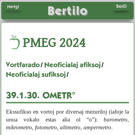
Serĉi
Bertilo
Navigi
PMEG
2024
Vortfarado
/
Neoficialaj afiksoj
/
Neoficialaj sufiksoj
/
39.1.30.
OMETR°
Ekssufikso en vortoj por diversaj mezuriloj (iafoje la
unua vokalo estas alia ol “o”):
barometro
,
mikrometro
,
fotometro
,
altimetro
,
ampermetro
.