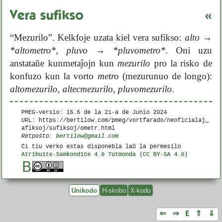
Vera sufikso
«
“Mezurilo”. Kelkfoje uzata kiel vera sufikso:
alto
→
*altometro*
,
pluvo
→
*pluvometro*
. Oni uzu
anstataŭe kunmetaĵojn kun
mezurilo
pro la risko de
konfuzo kun la vorto
metro
(mezurunuo de longo):
altomezurilo
,
altecmezurilo
,
pluvomezurilo
.
PMEG-versio: 15.5 de la
21-a de Junio 2024
URL: https://bertilow.com/pmeg/vortfarado/neoficialaj_
afiksoj/sufiksoj/ometr.html
bertilow@gmail.com
Retpoŝto:
Ĉi tiu verko estas disponebla laŭ la permesilo
Atribuite-Samkondiĉe 4.0 Tutmonda (CC BY-SA 4.0)
Unikodo
H-skribo
X-kodo
⇐
⇒
E
⇑
⇓