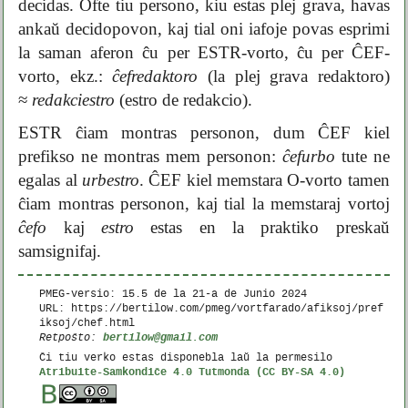
decidas. Ofte tiu persono, kiu estas plej grava, havas
ankaŭ decidopovon, kaj tial oni iafoje povas esprimi
la saman aferon ĉu per ESTR-vorto, ĉu per ĈEF-
vorto, ekz.:
ĉefredaktoro
(la plej grava redaktoro)
≈
redakciestro
(estro de redakcio).
ESTR ĉiam montras personon, dum ĈEF kiel
prefikso ne montras mem personon:
ĉefurbo
tute ne
egalas al
urbestro
. ĈEF kiel memstara O-vorto tamen
ĉiam montras personon, kaj tial la memstaraj vortoj
ĉefo
kaj
estro
estas en la praktiko preskaŭ
samsignifaj.
PMEG-versio: 15.5 de la
21-a de Junio 2024
URL: https://bertilow.com/pmeg/vortfarado/afiksoj/pref
iksoj/chef.html
bertilow@gmail.com
Retpoŝto:
Ĉi tiu verko estas disponebla laŭ la permesilo
Atribuite-Samkondiĉe 4.0 Tutmonda (CC BY-SA 4.0)