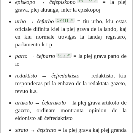
FA1.172
episkopo
→
ĉefepiskopo
= la plej
grava, plej altranga, inter la episkopoj
OV.411
urbo
→
ĉefurbo
= tiu urbo, kiu estas
oficiale difinita kiel la plej grava de la lando, kaj
en kiu normale troviĝas la landaj registaro,
parlamento k.t.p.
Gn.2
parto
→
ĉefparto
= la plej grava parto de
io
redaktisto
→
ĉefredaktisto
= redaktisto, kiu
respondecas pri la enhavo de la redaktata gazeto,
revuo k.s.
artikolo
→
ĉefartikolo
= la plej grava artikolo de
gazeto, ordinare montranta opinion de la
eldonisto aŭ ĉefredaktisto
strato
→
ĉefstrato
= la plej grava kaj plej granda