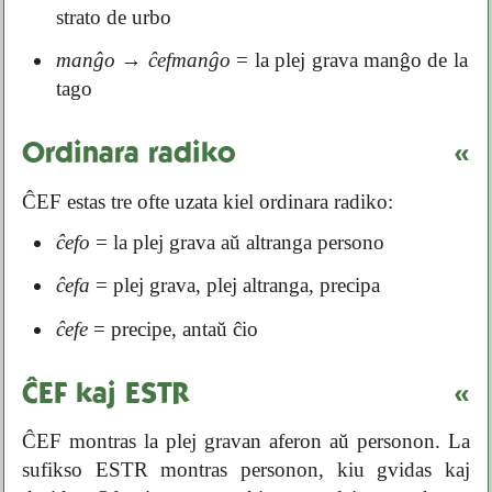
strato de urbo
manĝo
→
ĉefmanĝo
= la plej grava manĝo de la
tago
Ordinara radiko
«
ĈEF estas tre ofte uzata kiel ordinara radiko:
ĉefo
= la plej grava aŭ altranga persono
ĉefa
= plej grava, plej altranga, precipa
ĉefe
= precipe, antaŭ ĉio
ĈEF kaj ESTR
«
ĈEF montras la plej gravan aferon aŭ personon. La
sufikso ESTR montras personon, kiu gvidas kaj