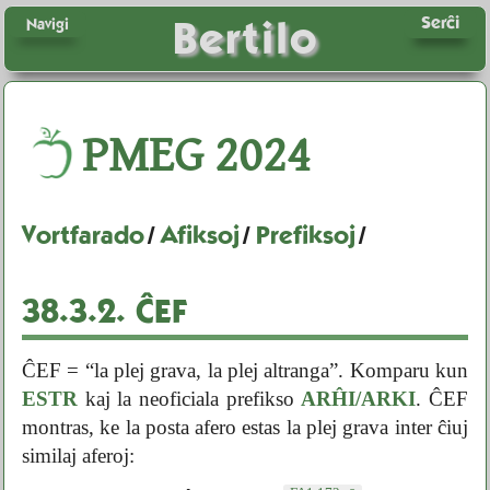
Serĉi
Bertilo
Navigi
PMEG
2024
Vortfarado
/
Afiksoj
/
Prefiksoj
/
38.3.2.
ĈEF
ĈEF = “la plej grava, la plej altranga”. Komparu kun
ESTR
kaj la neoficiala prefikso
ARĤI/ARKI
. ĈEF
montras, ke la posta afero estas la plej grava inter ĉiuj
similaj aferoj: