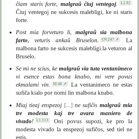
L2.92
ĉiam staris forte,
malgraŭ ĉiuj ventegoj
.
Ĉiuj ventegoj ne sukcesis malebligi, ke ni staris
forte.
Post mia forveturo li,
malgraŭ sia malbona
OV.247
farto
, veturis ankaŭ Bruselon.
La
malbona farto ne sukcesis malebligi la veturon al
Bruselo.
Se mi ne scius, ke
malgraŭ via tuta ventanimeco
vi esence estas bona knabo, mi vere povus
M.46
ekmalami vin.
La ventanimeco ne estas
sufiĉa kialo por nomi lin malbona knabo.
Miaj tieaj enspezoj
[...]
ne sufiĉis
malgraŭ mia
tre modesta kaj tre avara maniero de
L1.113
vivado
!
Oni povus supozi, ke pro la
modesta vivado la enspezoj sufiĉos, sed tiel ne
estis.