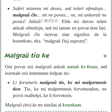
Suferi mizeron mi devas, sed toleri ofendojn...
malgraŭ ĉio
... mi ne povas... ne, mi ankoraŭ ne
M.172
povas! Adiaŭ!
Eble mi devus toleri
ankaŭ ofendojn, sed mi tamen ne povas tion fari.
Malgraŭ ĉio
ricevas sian signifon de la
kunteksto, ekz. “malgraŭ ĉiuj supozoj”.
Malgraŭ tio ke
«
Oni povas uzi
malgraŭ
ankaŭ
antaŭ
ke
-frazo
, sed
normale oni intermetas helpan
tio
:
Li forveturis
malgraŭ tio, ke mi malpermesis
tion
.
Tio, ke mi malpermesis forveturadon, ne
povis malhelpi, ke li forveturis.
Malgraŭ (tio) ke
tre similas al
kvankam
.