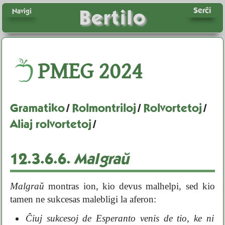
Serĉi
Bertilo
Navigi
PMEG
2024
Gramatiko
/
Rolmontriloj
/
Rolvortetoj
/
Aliaj rolvortetoj
/
12.3.6.6.
Malgraŭ
Malgraŭ
montras ion, kio devus malhelpi, sed kio
tamen ne sukcesas malebligi la aferon:
Ĉiuj sukcesoj de Esperanto venis de tio, ke ni