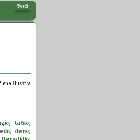
Serĉi
ena Ilustrita
ugio
;
ĉaĉao
;
sedo
;
demo
;
;
flemadidlo
;