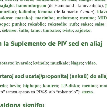
hajlajfo
;
hamondorgeno
(de Hammond - la inventinto);
ĵ
muziko)
;
kalimbo
;
kenona
(de la marko
Canon
);
klav
akoso
;
marakoj
;
marimbo
;
melotrono
;
mentoo
;
MID
popo
;
punko
;
rokabilo
;
rokstedio
;
rufo
;
sakso
;
salso
;
ŝekereo
;
ŝuflo
;
tamo
;
timbaleo
;
tvisto
;
zajdeko
.
n la Suplemento de PIV sed en aliaj
potasto
;
kvarolo
;
kvinolo
;
muzikalo
;
ŝlagro
;
video
.
rtaroj sed uzataj/proponitaj (ankaŭ) de alia
rdo
;
hevio
;
hiphopo
;
kontreo
;
LP-disko
;
mentoo
;
mo
o” tamen aperas en PIV-S sub “rokenrolo”);
stereo
.
aldona signifo: