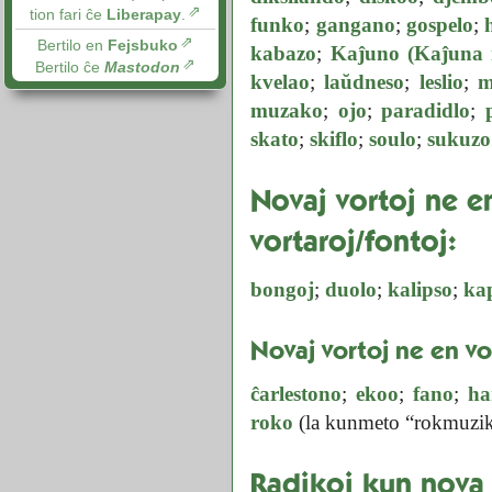
tion fari ĉe
Liberapay
.
funko
;
gangano
;
gospelo
;
Bertilo en
Fejsbuko
kabazo
;
Kaĵuno (Kaĵuna 
Bertilo ĉe
Mastodon
kvelao
;
laŭdneso
;
leslio
;
m
muzako
;
ojo
;
paradidlo
;
skato
;
skiflo
;
soulo
;
sukuzo
Novaj vortoj ne e
vortaroj/fontoj:
bongoj
;
duolo
;
kalipso
;
ka
Novaj vortoj ne en vo
ĉarlestono
;
ekoo
;
fano
;
ha
roko
(la kunmeto “rokmuzik
Radikoj kun nova 