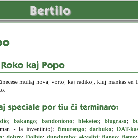
Bertilo
po
n Roko kaj Popo
ŭnecese multaj novaj vortoj kaj radikoj, kiuj mankas en Pl
to.
aj speciale por tiu ĉi terminaro:
dio
;
bakango
;
bandoniono
;
bleketeo
;
blugraso
;
b
an - la inventinto);
ĉimurengo
;
darbuko
;
DAT-ka
o
;
dobro
;
Dolbio
;
dundumbo
;
ekvalizi
;
flango
;
flemo