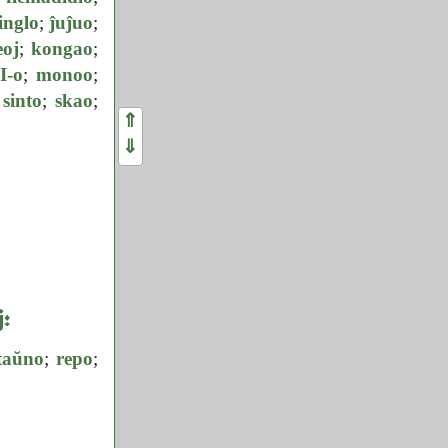
inglo
;
ĵuĵuo
;
eoj
;
kongao
;
I-o
;
monoo
;
;
sinto
;
skao
;
⇑
⇓
j:
taŭno
;
repo
;