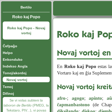
Bertilo
Roko kaj Popo
Roko kaj Popo - Novaj
Roko kaj Po
vortoj
Ĉefpaĝo
Novaj vortoj e
Helpo
Enkonduko
En
Roko kaj Popo
estas la
Indekso Angla
Vortaro kaj en ĝia Suplemen
Tonoj/akordoj
Novaj vortoj
Novaj vortoj kreit
Temoj
Difinoj
afro-
;
agogo
;
apinto
;
aŭ
Se vi volas
subteni la
ĉapmanbastono
(de Chapm
laboron de Bertilo
(PMEG, la
Tekstaro, PIV...), vi povas
diksilando
;
diskoo
;
djemb