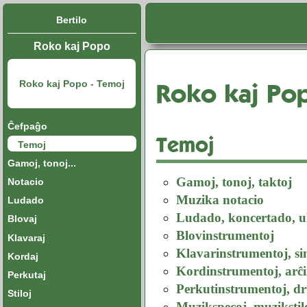
Bertilo
Roko kaj Popo
Roko kaj Po
Roko kaj Popo - Temoj
Ĉefpaĝo
Temoj
Temoj
Gamoj, tonoj...
Gamoj, tonoj, taktoj
Notacio
Muzika notacio
Ludado
Ludado, koncertado, ul
Blovaj
Blovinstrumentoj
Klavaraj
Klavarinstrumentoj, sin
Kordaj
Kordinstrumentoj, arĉ
Perkutaj
Perkutinstrumentoj, d
Stiloj
Muzikspecoj, muzikstil