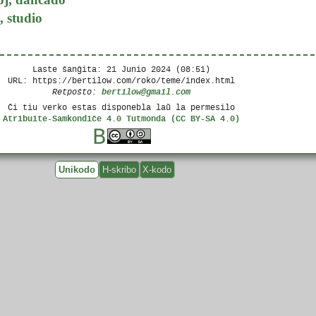
, studio
Laste ŝanĝita:
21 Junio 2024 (08:51)
URL: https://bertilow.com/roko/teme/index.html
bertilow@gmail.com
Retpoŝto:
Ĉi tiu verko estas disponebla laŭ la permesilo
Atribuite-Samkondiĉe 4.0 Tutmonda (CC BY-SA 4.0)
Unikodo
H-skribo
X-kodo