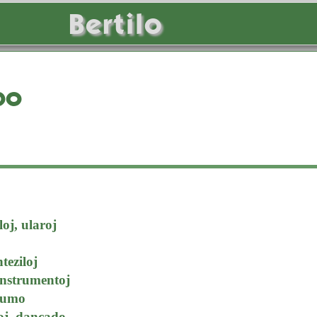
Bertilo
po
oj, ularoj
teziloj
instrumentoj
rumo
oj, dancado