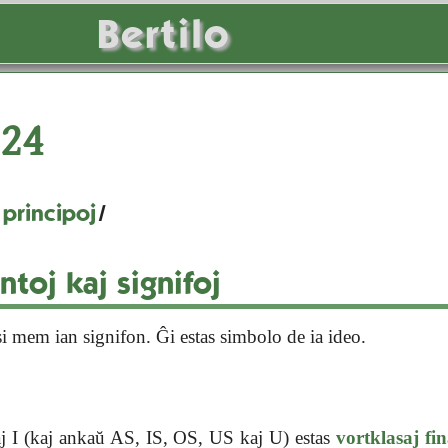
Bertilo
24
 principoj
/
toj kaj signifoj
i mem ian signifon. Ĝi estas simbolo de ia ideo.
j I (kaj ankaŭ AS, IS, OS, US kaj U) estas
vortklasaj fin