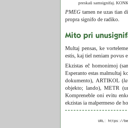
preskaŭ samsignifaj. KON
PMEG
tamen ne uzas tian div
propra signifo de radiko.
Mito pri unusigni
Multaj pensas, ke vortelem
estis, kaj tiel neniam povus 
Ekzistas eĉ homonimoj (sam
Esperanto estas malmultaj kom
dokumento), ARTIKOL (
la
objekto; lando), METR (unu
Kompreneble oni evitu enko
ekzistas ia malpermeso de 
URL: https://b