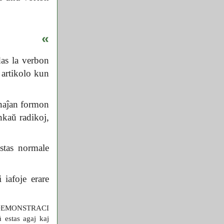
«
idas la verbon
 artikolo kun
finaĵan formon
nkaŭ radikoj,
estas normale
 iafoje erare
j: DEMONSTRACI
estas agaj kaj