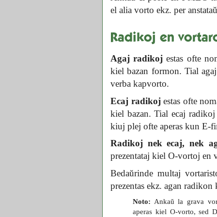
el alia vorto ekz. per anstata
Radikoj en vortar
Agaj radikoj
estas ofte no
kiel bazan formon. Tial aga
verba kapvorto.
Ecaj radikoj
estas ofte nom
kiel bazan. Tial ecaj radiko
kiuj plej ofte aperas kun E-fi
Radikoj nek ecaj, nek a
prezentataj kiel O-vortoj en v
Bedaŭrinde multaj vortaristo
prezentas ekz. agan radikon 
Noto:
Ankaŭ la grava vo
aperas kiel O-vorto, se