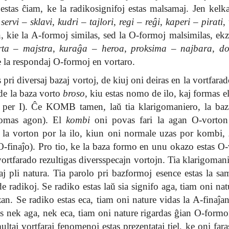
 estas ĉiam, ke la radikosignifoj estas malsamaj. Jen kelk
,
servi
–
sklavi
,
kudri
–
tajlori
,
regi
–
reĝi
,
kaperi
–
pirati
,
, kie la A-formoj similas, sed la O-formoj malsimilas, ek
rta
–
majstra
,
kuraĝa
–
heroa
,
proksima
–
najbara
,
do
 la respondaj O-formoj en vortaro.
 pri diversaj bazaj vortoj, de kiuj oni deiras en la vortfarado
de la baza vorto
broso
, kiu estas nomo de ilo, kaj formas e
 per I). Ĉe KOMB tamen, laŭ tia klarigomaniero, la baza
omas agon). El
kombi
oni povas fari la agan O-vorto
j la vorton por la ilo, kiun oni normale uzas por kombi,
O-finaĵo). Pro tio, ke la baza formo en unu okazo estas O-
 vortfarado rezultigas diversspecajn vortojn. Tia klarigomani
j pli natura. Tia parolo pri bazformoj esence estas la sam
e radikoj. Se radiko estas laŭ sia signifo aga, tiam oni na
an. Se radiko estas eca, tiam oni nature vidas la A-finaĵa
as nek aga, nek eca, tiam oni nature rigardas ĝian O-formo
ltaj vortfaraj fenomenoj estas prezentataj tiel, ke oni far