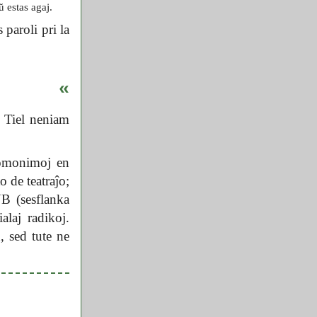
estas agaj.
 paroli pri la
«
 Tiel neniam
homonimoj en
o de teatraĵo;
UB (sesflanka
laj radikoj.
 sed tute ne
l