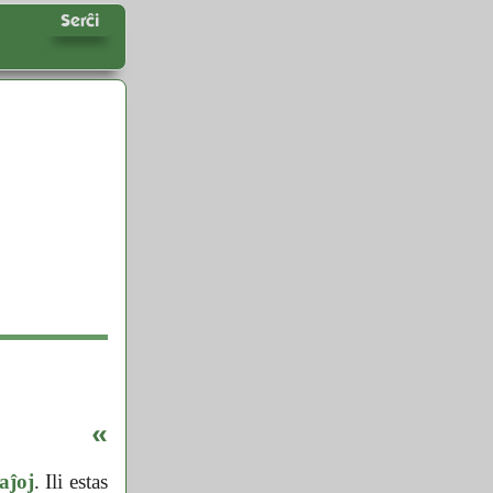
Serĉi
«
aĵoj
. Ili estas