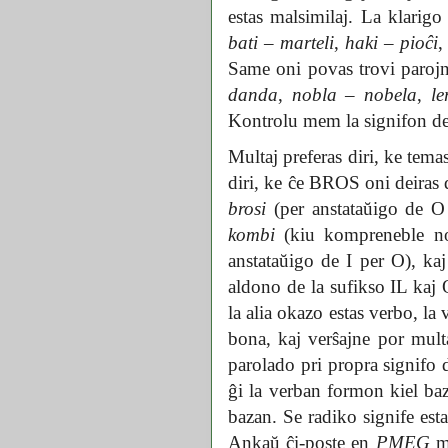
estas malsimilaj. La klarigo
bati
–
marteli
,
haki
–
pioĉi
Same oni povas trovi parojn
danda
,
nobla
–
nobela
,
le
Kontrolu mem la signifon de
Multaj preferas diri, ke temas
diri, ke ĉe BROS oni deiras 
brosi
(per anstataŭigo de O
kombi
(kiu kompreneble n
anstataŭigo de I per O), ka
aldono de la sufikso IL kaj 
la alia okazo estas verbo, la
bona, kaj verŝajne por multa
parolado pri propra signifo d
ĝi la verban formon kiel baz
bazan. Se radiko signife est
Ankaŭ ĉi-poste en
PMEG
mu