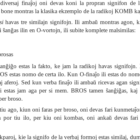
diversaj finaĵoj oni devas koni la propran signifon de 
fo bone montras la klasika ekzemplo de la radikoj KOMB 
si
havas tre similajn signifojn. Ili ambaŭ montras agon, k
ni ŝanĝas ilin en O-vortojn, ili subite komplete malsimilas:
brosas
 ŝanĝiĝo estas la fakto, ke jam la radikoj havas signifoj
 estas nomo de certa ilo. Kun O-finaĵo ili estas do nom
laj aferoj. Sed kun verba finaĵo ili ambaŭ ricevas agan s
ĝi estas jam aga per si mem. BROS tamen ŝanĝiĝas, kaj 
per broso.
tiu ago, kiun oni faras per broso, oni devas fari kunmetaĵ
n por tiu ilo, per kiu oni kombas, oni ankaŭ devas fari
ikparoj, kie la signifo de la verbaj formoj estas similaj, d