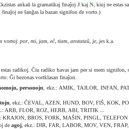
(Ekzistas ankaŭ la gramatikaj finaĵoj
J
kaj
N
, kiuj ne estas 
u finaĵoj ne ŝanĝas la bazan signifon de vorto.)
m vortoj:
por
,
mi
,
jam
,
eĉ
,
tiam
,
anstataŭ
,
je
,
jes
k.a.
 estas radikoj. Ĉiu radiko havas jam per si mem signifon, 
rto. Ĝi bezonas vortklasan finaĵon.
homojn, personojn
, ekz.: AMIK, TAJLOR, INFAN, PA
tojn
, ekz.: ĈEVAL, AZEN, HUND, BOV, FIŜ, KOK, PO
kz.: ARB, FLOR, ROZ, HERB, ABI, TRITIK ...
z.: KRAJON, BROS, FORK, MAŜIN, PINGL, TELEFON .
oj de
agoj
, ekz.: DIR, FAR, LABOR, MOV, VEN, FRAP,