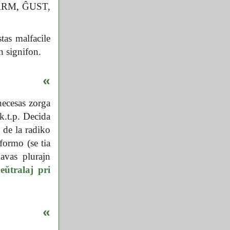
VARM, ĜUST,
tas malfacile
an signifon.
«
necesas zorga
k.t.p. Decida
 de la radiko
formo (se tia
avas plurajn
eŭtralaj pri
«