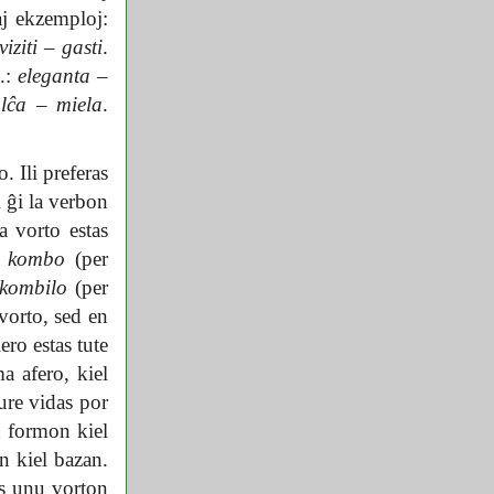
aj ekzemploj:
viziti
–
gasti
.
z.:
eleganta
–
lĉa
–
miela
.
. Ili preferas
l ĝi la verbon
 vorto estas
n
kombo
(per
kombilo
(per
vorto, sed en
ero estas tute
a afero, kiel
ture vidas por
n formon kiel
n kiel bazan.
as unu vorton