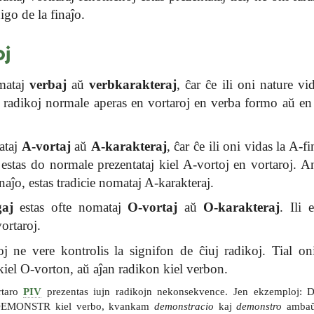
ŭigo de la finaĵo.
oj
mataj
verbaj
aŭ
verbkarakteraj
, ĉar ĉe ili oni nature v
j radikoj normale aperas en vortaroj en verba formo aŭ en
ataj
A-vortaj
aŭ
A-karakteraj
, ĉar ĉe ili oni vidas la A-
j estas do normale prezentataj kiel A-vortoj en vortaroj. A
naĵo, estas tradicie nomataj A-karakteraj.
gaj
estas ofte nomataj
O-vortaj
aŭ
O-karakteraj
. Ili 
ortaroj.
j ne vere kontrolis la signifon de ĉiuj radikoj. Tial oni
kiel O-vorton, aŭ aĵan radikon kiel verbon.
rtaro
PIV
prezentas iujn radikojn nekonsekvence. Jen ekzemplo
d DEMONSTR kiel verbo, kvankam
demonstracio
kaj
demonstro
ambaŭ 