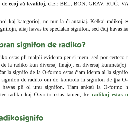
j de
ecoj
aŭ
kvalitoj
, ekz.: BEL, BON, GRAV, RUĜ, 
poj kaj kategorioj, ne nur la ĉi-antaŭaj. Kelkaj radikoj es
ignifojn, aliaj havas tre specialan signifon, sed ĉiuj havas i
opran signifon de radiko?
diko estas pli-malpli evidenta per si mem, sed por certeco 
de la radiko kun diversaj finaĵoj, en diversaj kunmetaĵoj 
ĉar la signifo de la O-formo estas ĉiam identa al la signifo
 signifon de radiko oni do kontrolu la signifon de ĝia O-
oj havas pli ol unu signifon. Tiam ankaŭ la O-formo h
nter radiko kaj O-vorto estas tamen, ke
radikoj estas n
radikosignifo