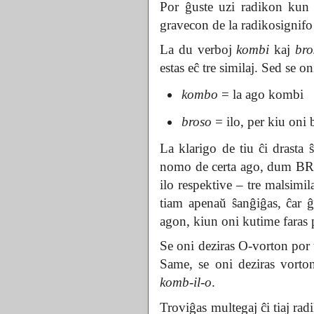
Por ĝuste uzi radikon kun 
gravecon de la radikosigni
La du verboj
kombi
kaj
bro
estas eĉ tre similaj. Sed se o
kombo
= la ago kombi
broso
= ilo, per kiu oni 
La klarigo de tiu ĉi drasta
nomo de certa ago, dum BROS
ilo respektive – tre malsimi
tiam apenaŭ ŝanĝiĝas, ĉar 
agon, kiun oni kutime faras 
Se oni deziras O-vorton por 
Same, se oni deziras vorto
komb-il-o
.
Troviĝas multegaj ĉi tiaj rad