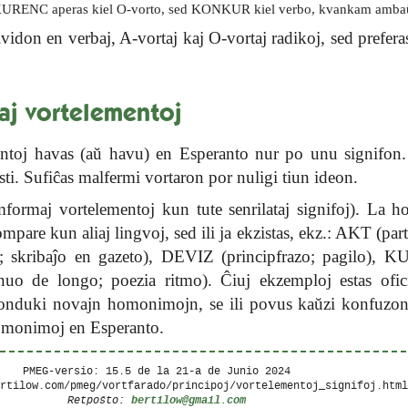
KURENC aperas kiel O-vorto, sed KONKUR kiel verbo, kvankam ambaŭ 
idon en verbaj, A-vortaj kaj O-vortaj radikoj, sed preferas
faj vortelementoj
entoj havas (aŭ havu) en Esperanto nur po unu signifon.
esti. Sufiĉas malfermi vortaron por nuligi tiun ideon.
formaj vortelementoj kun tute senrilataj signifoj). La 
pare kun aliaj lingvoj, sed ili ja ekzistas, ekz.: AKT (part
; skribaĵo en gazeto), DEVIZ (principfrazo; pagilo), K
o de longo; poezia ritmo). Ĉiuj ekzemploj estas oficia
nduki novajn homonimojn, se ili povus kaŭzi konfuzon,
homonimoj en Esperanto.
PMEG-versio: 15.5 de la
21-a de Junio 2024
ertilow.com/pmeg/vortfarado/principoj/vortelementoj_signifoj.htm
bertilow@gmail.com
Retpoŝto: