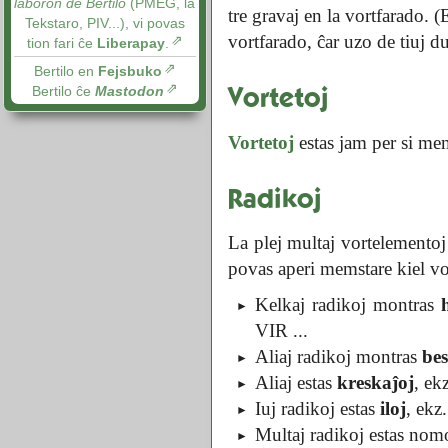
laboron de Bertilo
(PMEG, la
tre gravaj en la vortfarado. 
Tekstaro, PIV...), vi povas
vortfarado, ĉar uzo de tiuj d
tion fari ĉe
Liberapay
.
Bertilo en
Fejsbuko
Vortetoj
Bertilo ĉe
Mastodon
Vortetoj
estas jam per si me
Radikoj
La plej multaj vortelementoj
povas aperi memstare kiel vo
Kelkaj radikoj montras
VIR ...
Aliaj radikoj montras
bes
Aliaj estas
kreskaĵoj
, e
Iuj radikoj estas
iloj
, ek
Multaj radikoj estas nom