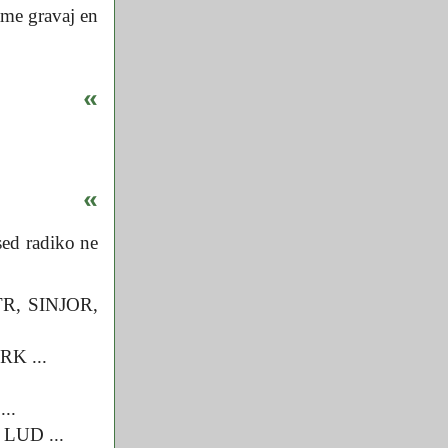
same gravaj en
«
«
sed radiko ne
TR, SINJOR,
RK ...
..
 LUD ...