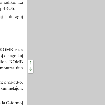
la radiko. La
kaj BROS.
aj la du agoj
n. KOMB estas
oj de ago kaj
ignifon. KOMB
⇑
montras tiun
⇓
on:
bros-ad-o
.
 kunmetaĵon:
um la O-formoj