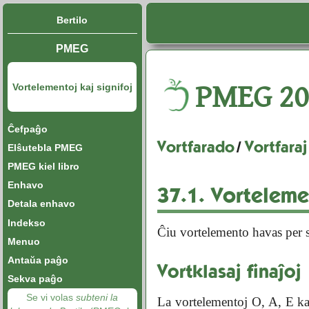
Bertilo
PMEG
PMEG
20
Vortelementoj kaj signifoj
Ĉefpaĝo
Vortfarado
/
Vortfaraj
Elŝutebla PMEG
PMEG kiel libro
Enhavo
37.1.
Vortelemen
Detala enhavo
Indekso
Ĉiu vortelemento havas per s
Menuo
Antaŭa paĝo
Vortklasaj finaĵoj
Sekva paĝo
Se vi volas
subteni la
La vortelementoj O, A, E ka