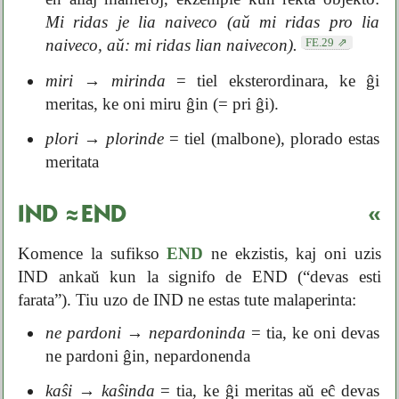
Mi ridas je lia naiveco (aŭ mi ridas pro lia
FE.29
naiveco, aŭ: mi ridas lian naivecon).
miri
→
mirinda
= tiel eksterordinara, ke ĝi
meritas, ke oni miru ĝin (= pri ĝi).
plori
→
plorinde
= tiel (malbone), plorado estas
meritata
IND ≈ END
«
Komence la sufikso
END
ne ekzistis, kaj oni uzis
IND ankaŭ kun la signifo de END (“devas esti
farata”). Tiu uzo de IND ne estas tute malaperinta:
ne pardoni
→
nepardoninda
= tia, ke oni devas
ne pardoni ĝin, nepardonenda
kaŝi
→
kaŝinda
= tia, ke ĝi meritas aŭ eĉ devas