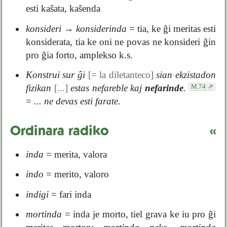
esti kaŝata, kaŝenda
konsideri
→
konsiderinda
= tia, ke ĝi meritas esti
konsiderata, tia ke oni ne povas ne konsideri ĝin
pro ĝia forto, amplekso k.s.
Konstrui sur ĝi
[= la diletanteco]
sian ekzistadon
M.74
fizikan
[...]
estas nefareble kaj
nefarinde
.
=
... ne devas esti farate.
Ordinara radiko
«
inda
= merita, valora
indo
= merito, valoro
indigi
= fari inda
mortinda
= inda je morto, tiel grava ke iu pro ĝi