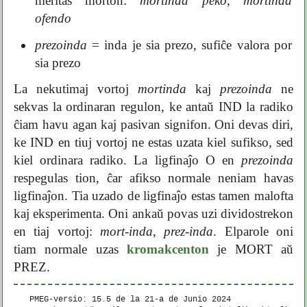
meritas morton:
mortinda peko
,
mortinda
ofendo
prezoinda
= inda je sia prezo, sufiĉe valora por
sia prezo
La nekutimaj vortoj
mortinda
kaj
prezoinda
ne
sekvas la ordinaran regulon, ke antaŭ IND la radiko
ĉiam havu agan kaj pasivan signifon. Oni devas diri,
ke IND en tiuj vortoj ne estas uzata kiel sufikso, sed
kiel ordinara radiko. La ligfinaĵo O en
prezoinda
respegulas tion, ĉar afikso normale neniam havas
ligfinaĵon. Tia uzado de ligfinaĵo estas tamen malofta
kaj eksperimenta. Oni ankaŭ povas uzi dividostrekon
en tiaj vortoj:
mort-inda
,
prez-inda
. Elparole oni
tiam normale uzas
kromakcenton
je MORT aŭ
PREZ.
PMEG-versio: 15.5 de la
21-a de Junio 2024