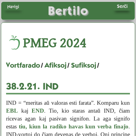
Serĉi
Bertilo
Navigi
PMEG
2024
Vortfarado
/
Afiksoj
/
Sufiksoj
/
38.2.21.
IND
IND = “meritas aŭ valoras esti farata”. Komparu kun
EBL
kaj
END
. Tio, kio staras antaŭ IND, ĉiam
ricevas agan kaj pasivan signifon. La aga signifo
estas
tiu, kiun la radiko havas kun verba finaĵo
.
IND-vortoj do ĉiam devenas de verboj. Oni principe