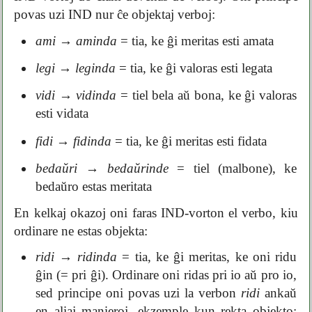
povas uzi IND nur ĉe objektaj verboj:
ami
→
aminda
= tia, ke ĝi meritas esti amata
legi
→
leginda
= tia, ke ĝi valoras esti legata
vidi
→
vidinda
= tiel bela aŭ bona, ke ĝi valoras
esti vidata
fidi
→
fidinda
= tia, ke ĝi meritas esti fidata
bedaŭri
→
bedaŭrinde
= tiel (malbone), ke
bedaŭro estas meritata
En kelkaj okazoj oni faras IND-vorton el verbo, kiu
ordinare ne estas objekta:
ridi
→
ridinda
= tia, ke ĝi meritas, ke oni ridu
ĝin (= pri ĝi). Ordinare oni ridas pri io aŭ pro io,
sed principe oni povas uzi la verbon
ridi
ankaŭ
en aliaj manieroj, ekzemple kun rekta objekto: