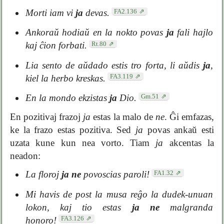
FA2.136
Morti iam vi
ja
devas.
Ankoraŭ hodiaŭ en la nokto povas
ja
fali hajlo
Rt.80
kaj ĉion forbati.
Lia sento de aŭdado estis tro forta, li aŭdis
ja
,
FA3.119
kiel la herbo kreskas.
Gm.51
En la mondo ekzistas
ja
Dio.
En pozitivaj frazoj
ja
estas la malo de
ne
. Ĝi emfazas,
ke la frazo estas pozitiva. Sed
ja
povas ankaŭ esti
uzata kune kun nea vorto. Tiam
ja
akcentas la
neadon:
FA1.32
La floroj
ja ne
povoscias paroli!
Mi havis de post la musa reĝo la dudek-unuan
lokon, kaj tio estas
ja ne
malgranda
FA3.126
honoro!