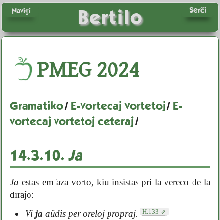
Serĉi
Bertilo
Navigi
PMEG
2024
Gramatiko
/
E-vortecaj vortetoj
/
E-
vortecaj vortetoj ceteraj
/
14.3.10.
Ja
Ja
estas emfaza vorto, kiu insistas pri la vereco de la
diraĵo:
H.133
Vi
ja
aŭdis per oreloj propraj.