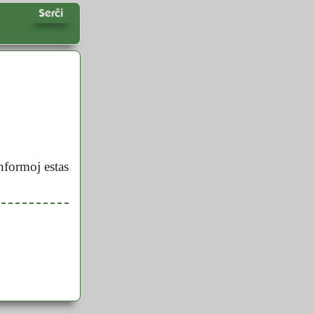
Serĉi
nformoj estas