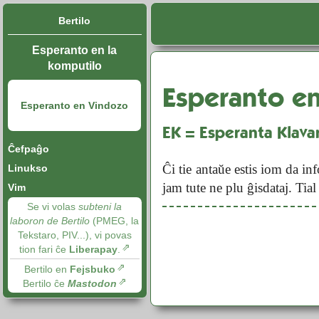
Bertilo
Esperanto en la
komputilo
Esperanto e
Esperanto en Vindozo
EK = Esperanta Klava
Ĉefpaĝo
Ĉi tie antaŭe estis iom da i
Linukso
jam tute ne plu ĝisdataj. Tia
Vim
Se vi volas
subteni la
laboron de Bertilo
(PMEG, la
Tekstaro, PIV...), vi povas
tion fari ĉe
Liberapay
.
Bertilo en
Fejsbuko
Bertilo ĉe
Mastodon