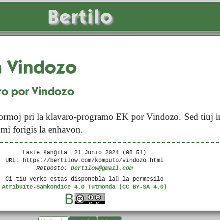
Bertilo
n Vindozo
ro por Vindozo
nformoj pri la klavaro-programo EK por Vindozo. Sed tiuj i
l mi forigis la enhavon.
Laste ŝanĝita:
21 Junio 2024 (08:51)
URL: https://bertilow.com/komputo/vindozo.html
bertilow@gmail.com
Retpoŝto:
Ĉi tiu verko estas disponebla laŭ la permesilo
Atribuite-Samkondiĉe 4.0 Tutmonda (CC BY-SA 4.0)