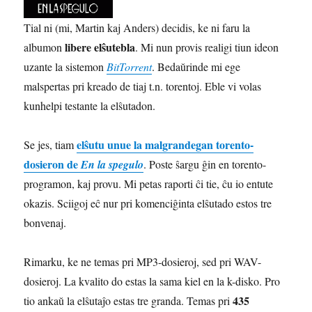
Tial ni (mi, Martin kaj Anders) decidis, ke ni faru la
libere elŝutebla
albumon
. Mi nun provis realigi tiun ideon
uzante la sistemon
BitTorrent
. Bedaŭrinde mi ege
malspertas pri kreado de tiaj t.n. torentoj. Eble vi volas
kunhelpi testante la elŝutadon.
elŝutu unue la malgrandegan torento-
Se jes, tiam
dosieron de
En la spegulo
. Poste ŝargu ĝin en torento-
programon, kaj provu. Mi petas raporti ĉi tie, ĉu io entute
okazis. Sciigoj eĉ nur pri komenciĝinta elŝutado estos tre
bonvenaj.
Rimarku, ke ne temas pri MP3-dosieroj, sed pri WAV-
dosieroj. La kvalito do estas la sama kiel en la k-disko. Pro
435
tio ankaŭ la elŝutaĵo estas tre granda. Temas pri