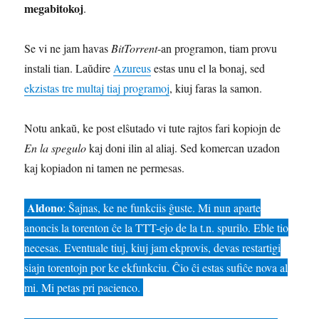
megabitokoj
.
Se vi ne jam havas
BitTorrent
-an programon, tiam provu
instali tian. Laŭdire
Azureus
estas unu el la bonaj, sed
ekzistas tre multaj tiaj programoj
, kiuj faras la samon.
Notu ankaŭ, ke post elŝutado vi tute rajtos fari kopiojn de
En la spegulo
kaj doni ilin al aliaj. Sed komercan uzadon
kaj kopiadon ni tamen ne permesas.
Aldono
: Ŝajnas, ke ne funkciis ĝuste. Mi nun aparte
anoncis la torenton ĉe la TTT-ejo de la t.n. spurilo. Eble tio
necesas. Eventuale tiuj, kiuj jam ekprovis, devas restartigi
siajn torentojn por ke ekfunkciu. Ĉio ĉi estas sufiĉe nova al
mi. Mi petas pri pacienco.