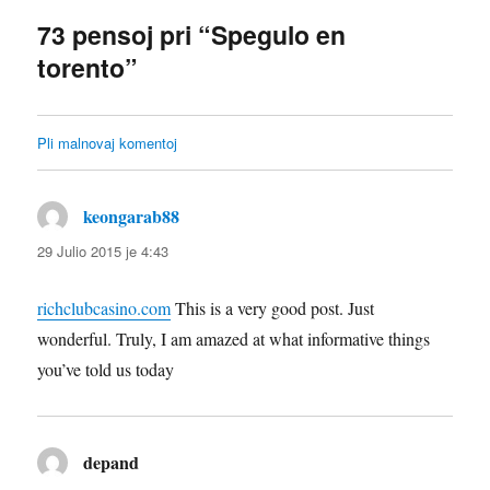
73 pensoj pri “Spegulo en
torento”
Komenta
Pli malnovaj komentoj
navigado
keongarab88
diras:
29 Julio 2015 je 4:43
richclubcasino.com
This is a very good post. Just
wonderful. Truly, I am amazed at what informative things
you’ve told us today
depand
diras: