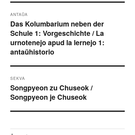
Navigado
ANTAŬA
tra
Das Kolumbarium neben der
Antaŭa
Schule 1: Vorgeschichte / La
afiŝo:
afiŝoj
urnotenejo apud la lernejo 1:
antaŭhistorio
SEKVA
Songpyeon zu Chuseok /
Sekva
Songpyeon je Chuseok
afiŝo: