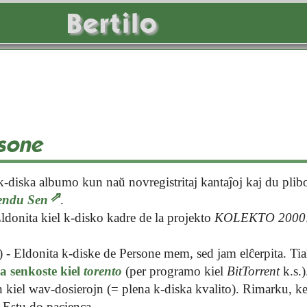
Bertilo
sone
k-diska albumo kun naŭ novregistritaj kantaĵoj kaj du plibo
endu
Sen
.
ldonita kiel k-disko kadre de la projekto
KOLEKTO 2000
 - Eldonita k-diske de Persone mem, sed jam elĉerpita. Ti
a senkoste kiel
torento
(per programo kiel
BitTorrent
k.s.)
 kiel wav-dosierojn (= plena k-diska kvalito). Rimarku, ke
. Estu do pacienca.