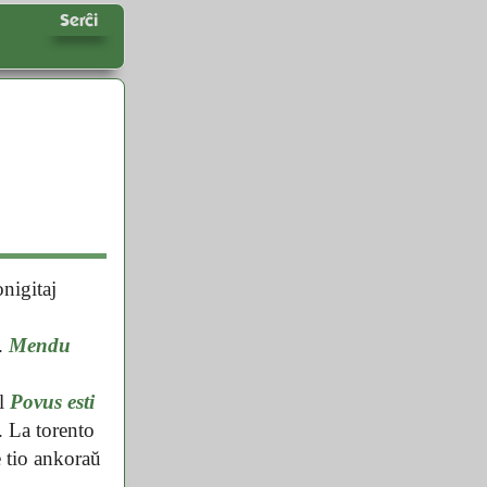
Serĉi
nigitaj
.
Mendu
al
Povus esti
. La torento
 tio ankoraŭ