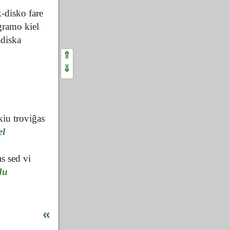
k-disko fare
gramo kiel
-diska
⇑
⇓
kiu troviĝas
el
s sed vi
du
«