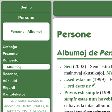
Bertilo
Persone
Persone
Persone - Albumoj
Ĉefpaĝo
Albumoj de
Per
Prezento
Koncertoj
Sen
(2002) - Senelektra 
Albumoj
malnovaj akustikaĵoj.
M
Recenzoj
...sed estas ne
(1999) - E
Aŭskulti
...sed estas ne
.
Rigardi
Povus esti simple
(1996)
Kantotekstoj
simple
estas nun havebl
Se vi volas
subteni la
enhavas la tutan albumon
laboron de Bertilo
(PMEG, la
Tekstaro, PIV...), vi povas
estas
iom eksperimenta