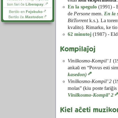
tion fari ĉe
Liberapay
.
En la spegulo
(1991) - E
Bertilo en
Fejsbuko
de
Persone
mem.
En la 
Bertilo ĉe
Mastodon
BitTorrent
k.s.). La tore
kvalito). Rimarku, ke ti
62 minutoj
(1987) - Eld
Kompilaĵoj
Vinilkosmo-Kompil’ 1
(1
ankaŭ en “Povus esti simp
kasedon)
Vinilkosmo-Kompil’ 2
(19
molas” (kiu poste fariĝis
Vinilkosmo-Kompil’ 2
Kiel aĉeti muzik