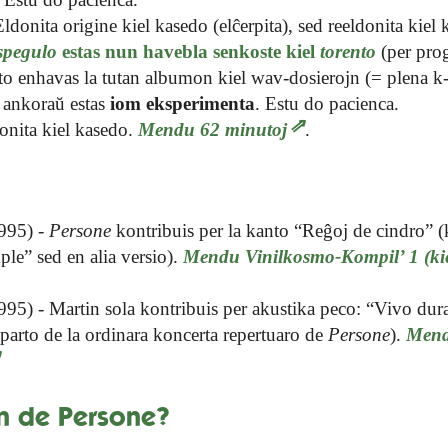
ldonita origine kiel kasedo (elĉerpita), sed reeldonita kiel 
spegulo
estas nun havebla senkoste kiel
torento
(per pro
nto enhavas la tutan albumon kiel wav-dosierojn (= plena k
o ankoraŭ estas
iom eksperimenta
. Estu do pacienca.
onita kiel kasedo.
Mendu
62 minutoj
.
995) -
Persone
kontribuis per la kanto “Reĝoj de cindro” (
le” sed en alia versio).
Mendu
Vinilkosmo-Kompil’ 1
(ki
95) - Martin sola kontribuis per akustika peco: “Vivo dura
 parto de la ordinara koncerta repertuaro de
Persone
).
Men
on de Persone?