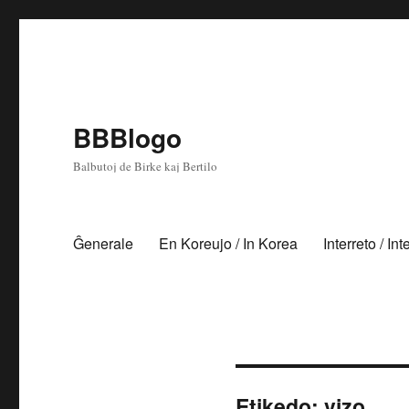
BBBlogo
Balbutoj de Birke kaj Bertilo
Ĝenerale
En Koreujo / In Korea
Interreto / Int
Etikedo:
vizo