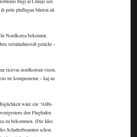
problemo flugi al Ĉinujo sen
ili petis pluflugan bileton aŭ
m für Nordkorea bekommt.
ben verständnisvoll genickt –
o ne ricevas nordkorean vizon.
sis tre kompreneme – kaj ne
Möglichkeit wäre ein “Alibi-
 wenigestens den Flughafen
rea zu bekommen. (Die Idee
 des Schalterbeamten schon