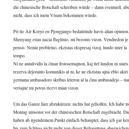
die chinesische Botschaft schreiben würde – dann eventuell, abe
nicht, dass ich mein Visum bekommen würde.
Pri tio Air Koryo en Pjongjango bedaŭrinde havis alian opinion.
Shenyang estas nacia fluglinio, mi bezonis vizon. Vendredon je
pensis: Neniu problemo, ekzistas ekspresaj vizoj, lundo inter la 
tempo.
Ni ne antaŭvidis la ĉinan festosemajnon, kaj tiel lundon ni stari
rezerva deĵoranto komunikis al ni, ke ne ekzistas ajna eblo akiri
germana ambasadoro skribus leteron al la ĉina ambasadejo – tia
verŝajne mi povus ricevi mian vizon.
Um das Ganze hier abzukürzen: nichts hat geholfen. Ich habe tr
Montag umsonst vor der chinesischen Botschaft zugebracht. Die
haben ab irgendeinem Punkt einfach behauptet, dass ich gar ke
bis zum Schluss nicht mehr von dieser Behauptung abgewichen – 