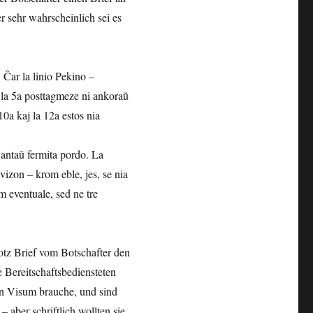
r sehr wahrscheinlich sei es
 Ĉar la linio Pekino –
 la 5a posttagmeze ni ankoraŭ
10a kaj la 12a estos nia
s antaŭ fermita pordo. La
 vizon – krom eble, jes, se nia
m eventuale, sed ne tre
otz Brief vom Botschafter den
 Bereitschaftsbediensteten
in Visum brauche, und sind
aber schriftlich wollten sie