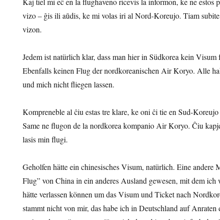
Kaj tiel mi eĉ en la flughaveno ricevis la informon, ke ne estos 
vizo – ĝis ili aŭdis, ke mi volas iri al Nord-Koreujo. Tiam subite 
vizon.
Jedem ist natürlich klar, dass man hier in Südkorea kein Visu
Ebenfalls keinen Flug der nordkoreanischen Air Koryo. Alle ha
und mich nicht fliegen lassen.
Kompreneble al ĉiu estas tre klare, ke oni ĉi tie en Sud-Koreuj
Same ne flugon de la nordkorea kompanio Air Koryo. Ĉiu kapje
lasis min flugi.
Geholfen hätte ein chinesisches Visum, natürlich. Eine andere 
Flug” von China in ein anderes Ausland gewesen, mit dem ich
hätte verlassen können um das Visum und Ticket nach Nordko
stammt nicht von mir, das habe ich in Deutschland auf Anraten