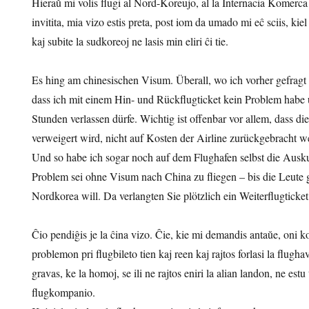
Hieraŭ mi volis flugi al Nord-Koreujo, al la Internacia Komerc
invitita, mia vizo estis preta, post iom da umado mi eĉ sciis, ki
kaj subite la sudkoreoj ne lasis min eliri ĉi tie.
Es hing am chinesischen Visum. Überall, wo ich vorher gefragt 
dass ich mit einem Hin- und Rückflugticket kein Problem habe
Stunden verlassen dürfe. Wichtig ist offenbar vor allem, dass di
verweigert wird, nicht auf Kosten der Airline zurückgebracht 
Und so habe ich sogar noch auf dem Flughafen selbst die Ausk
Problem sei ohne Visum nach China zu fliegen – bis die Leute 
Nordkorea will. Da verlangten Sie plötzlich ein Weiterflugticke
Ĉio pendiĝis je la ĉina vizo. Ĉie, kie mi demandis antaŭe, oni k
problemon pri flugbileto tien kaj reen kaj rajtos forlasi la flug
gravas, ke la homoj, se ili ne rajtos eniri la alian landon, ne estu 
flugkompanio.