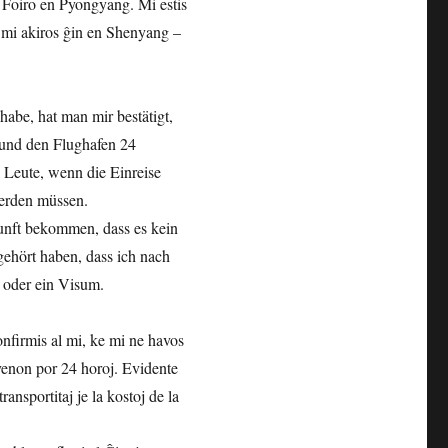
a Foiro en Pyongyang. Mi estis
el mi akiros ĝin en Shenyang –
habe, hat man mir bestätigt,
 und den Flughafen 24
e Leute, wenn die Einreise
werden müssen.
unft bekommen, dass es kein
gehört haben, dass ich nach
t oder ein Visum.
onfirmis al mi, ke mi ne havos
havenon por 24 horoj. Evidente
transportitaj je la kostoj de la