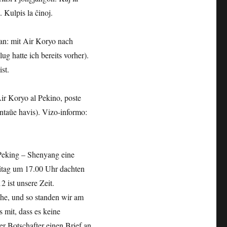
. Kulpis la ĉinoj.
lan: mit Air Koryo nach
 hatte ich bereits vorher).
st.
ir Koryo al Pekino, poste
ntaŭe havis). Vizo-informo:
 Peking – Shenyang eine
reitag um 17.00 Uhr dachten
 ist unsere Zeit.
che, und so standen wir am
s mit, dass es keine
er Botschafter einen Brief an