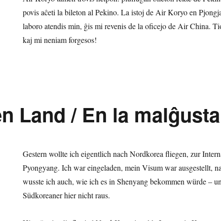
povis aĉeti la bileton al Pekino. La istoj de Air Koryo en Pjongja
laboro atendis min, ĝis mi revenis de la oficejo de Air China. T
kaj mi neniam forgesos!
en Land / En la malĝusta
Gestern wollte ich eigentlich nach Nordkorea fliegen, zur Intern
Pyongyang. Ich war eingeladen, mein Visum war ausgestellt, n
wusste ich auch, wie ich es in Shenyang bekommen würde – und
Südkoreaner hier nicht raus.