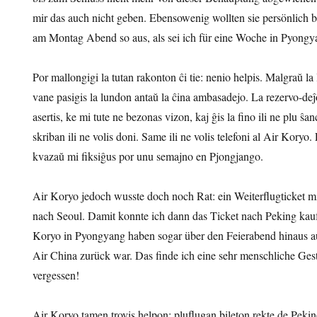
mir das auch nicht geben. Ebensowenig wollten sie persönlich b
am Montag Abend so aus, als sei ich für eine Woche in Pyongy
Por mallongigi la tutan rakonton ĉi tie: nenio helpis. Malgraŭ l
vane pasigis la lundon antaŭ la ĉina ambasadejo. La rezervo-de
asertis, ke mi tute ne bezonas vizon, kaj ĝis la fino ili ne plu ŝan
skriban ili ne volis doni. Same ili ne volis telefoni al Air Koryo
kvazaŭ mi fiksiĝus por unu semajno en Pjongjango.
Air Koryo jedoch wusste doch noch Rat: ein Weiterflugticket m
nach Seoul. Damit konnte ich dann das Ticket nach Peking kauf
Koryo in Pyongyang haben sogar über den Feierabend hinaus au
Air China zurück war. Das finde ich eine sehr menschliche Gest
vergessen!
Air Koryo tamen trovis helpon: pluflugan bileton rekte de Pekin