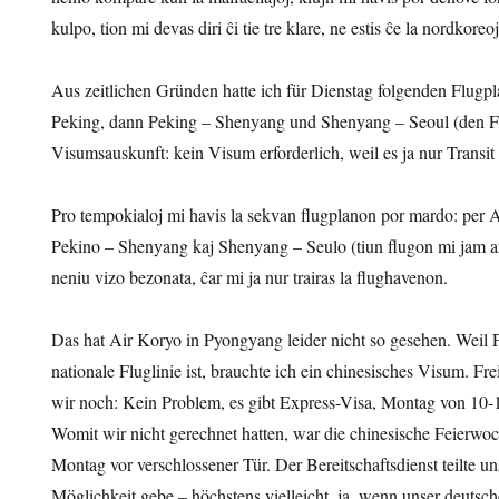
kulpo, tion mi devas diri ĉi tie tre klare, ne estis ĉe la nordkoreoj
Aus zeitlichen Gründen hatte ich für Dienstag folgenden Flugp
Peking, dann Peking – Shenyang und Shenyang – Seoul (den Flug
Visumsauskunft: kein Visum erforderlich, weil es ja nur Transit i
Pro tempokialoj mi havis la sekvan flugplanon por mardo: per A
Pekino – Shenyang kaj Shenyang – Seulo (tiun flugon mi jam a
neniu vizo bezonata, ĉar mi ja nur trairas la flughavenon.
Das hat Air Koryo in Pyongyang leider nicht so gesehen. Weil
nationale Fluglinie ist, brauchte ich ein chinesisches Visum. F
wir noch: Kein Problem, es gibt Express-Visa, Montag von 10-12
Womit wir nicht gerechnet hatten, war die chinesische Feierwo
Montag vor verschlossener Tür. Der Bereitschaftsdienst teilte un
Möglichkeit gebe – höchstens vielleicht, ja, wenn unser deutsch