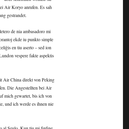
ei Air Koryo anrufen. Es sah
ang gestrandet.
a letero de nia ambasadoro mi
ĵorantoj ekde iu punkto simple
celiĝis en tiu aserto – sed ion
. Lundon vespere fakte aspektis
it Air China direkt von Peking
en. Die Angestellten bei Air
f mich gewartet, bis ich von
e, und ich werde es ihnen nie
o al Seulo. Kun tiu mi finfine