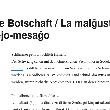
he Botschaft / La malĝus
jo-mesaĝo
Schlimmer geht tatsächlich immer…
Die Schwierigkeiten mit dem chinesischen Visum hier in Seoul
Eintrag
erzählt habe, waren nichts im Vergleich mit den Schwier
wieder aus Nordkorea rauszukommen. Und schuld, das muss in a
werden, waren nicht die Nordkoreaner. Es lag an den Chinesen
Pli malbone fakte ĉiam eblas…
La malfacilaĵoj pri la ĉina vizo ĉi tie en Seulo, pri kiuj mi rakon
nenio kompare kun la malfacilaĵoj, kiujn mi havis por denove fo