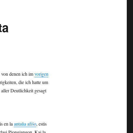
ta
, von denen ich im
vorigen
igkeiten, die ich hatte um
ller Deutlichkeit gesagt
.
tis en la
antaŭa afiŝo
, estis
rlasi Pjongjangon. Kaj la